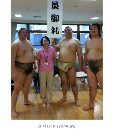
20141218_120740.jpg