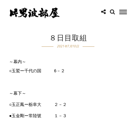
８日目取組
2021年7月10日
～幕内～
○玉鷲ー千代の国 6－２
～幕下～
○玉正鳳ー栃幸大 ２－２
●玉金剛ー常陸號 １－３