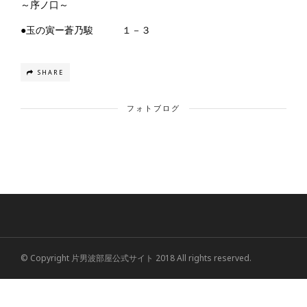
～序ノ口～
●玉の寅ー蒼乃駿 １－３
SHARE
フォトブログ
© Copyright 片男波部屋公式サイト 2018 All rights reserved.