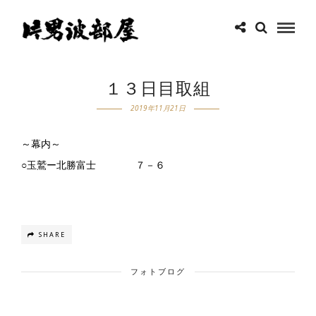
１３日目取組
2019年11月21日
～幕内～
○玉鷲ー北勝富士 ７－６
SHARE
フォトブログ