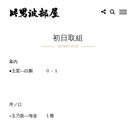
初日取組
2018年7月7日
幕内
●玉鷲―白鵬 ０－１
序ノ口
○玉乃龍―海波 １勝