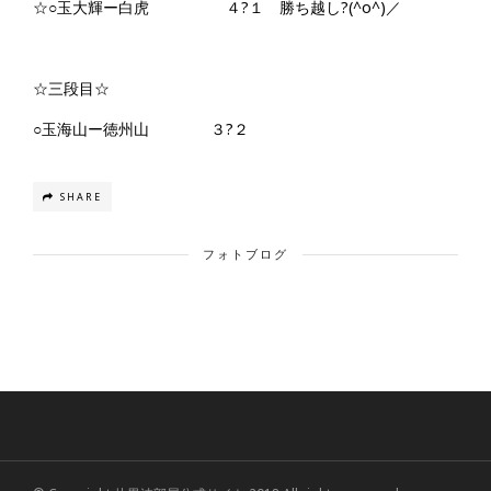
☆○玉大輝ー白虎 ４?１ 勝ち越し?(^o^)／
☆三段目☆
○玉海山ー徳州山 ３?２
SHARE
フォトブログ