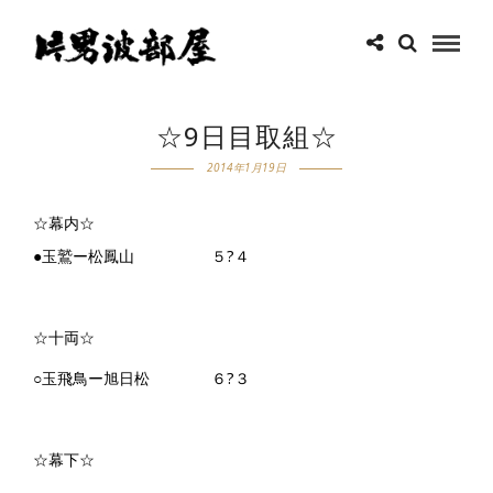
☆9日目取組☆
2014年1月19日
☆幕内☆
●玉鷲ー松鳳山 ５?４
☆十両☆
○玉飛鳥ー旭日松 ６?３
☆幕下☆