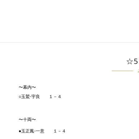
☆
〜幕内〜
○玉鷲-宇良 １－４
〜十両〜
●玉正鳳-一意 １－４