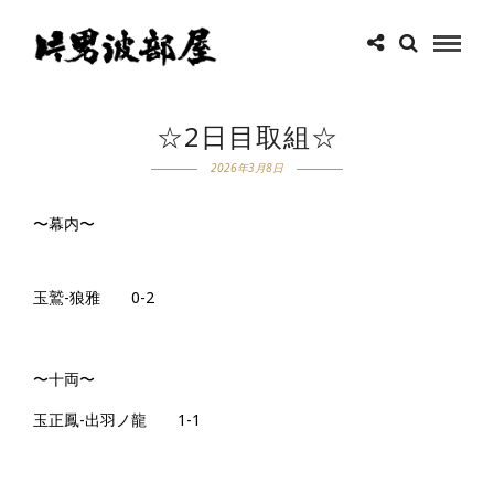
☆2日目取組☆
2026年3月8日
〜幕内〜
玉鷲-狼雅 0-2
〜十両〜
玉正鳳-出羽ノ龍 1-1