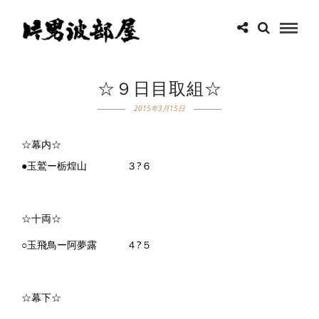
☆９日目取組☆
2015年3月15日
☆幕内☆
●玉鷲ー栃煌山 ３?６
☆十両☆
○玉飛鳥ー阿夢露 ４?５
☆幕下☆