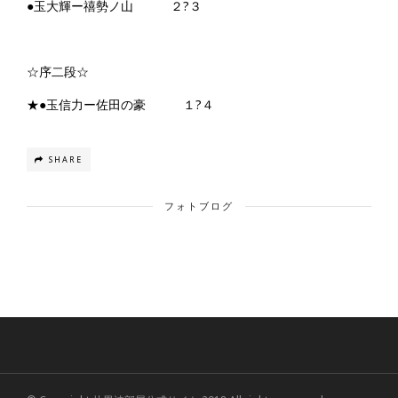
●玉大輝ー禧勢ノ山 ２?３
☆序二段☆
★●玉信力ー佐田の豪 １?４
SHARE
フォトブログ