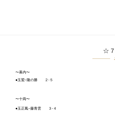
☆
〜幕内〜
●玉鷲−隆の勝 ２-５
〜十両〜
●玉正鳳−藤青雲 ３-４