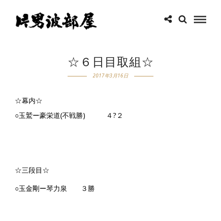
☆６日目取組☆
2017年3月16日
☆幕内☆
○玉鷲ー豪栄道(不戦勝) ４?２
☆三段目☆
○玉金剛ー琴力泉 ３勝