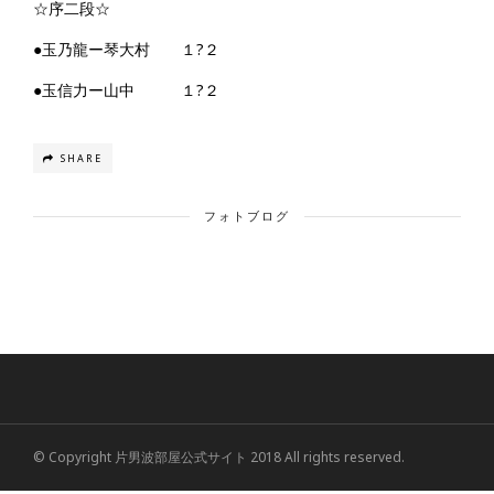
☆序二段☆
●玉乃龍ー琴大村 １?２
●玉信力ー山中 １?２
SHARE
フォトブログ
© Copyright 片男波部屋公式サイト 2018 All rights reserved.