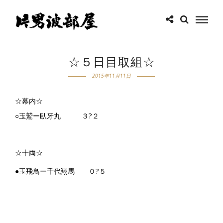
☆５日目取組☆
2015年11月11日
☆幕内☆
○玉鷲ー臥牙丸 ３?２
☆十両☆
●玉飛鳥ー千代翔馬 ０?５