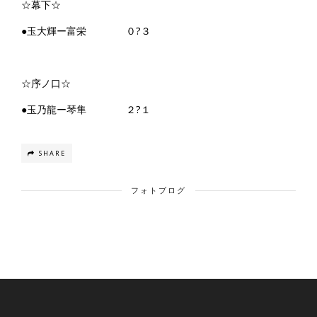
☆幕下☆
●玉大輝ー富栄 ０?３
☆序ノ口☆
●玉乃龍ー琴隼 ２?１
SHARE
フォトブログ