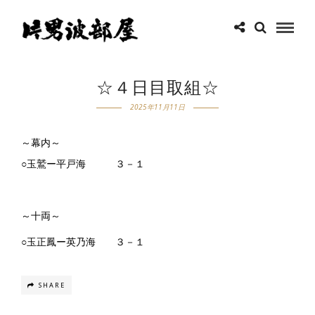
☆４日目取組☆
2025年11月11日
～幕内～
○玉鷲ー平戸海 ３－１
～十両～
○玉正鳳ー英乃海 ３－１
SHARE