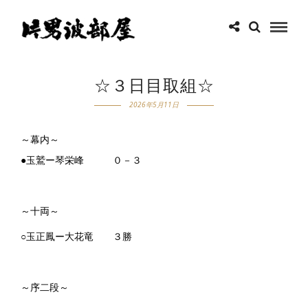
☆３日目取組☆
2026年5月11日
～幕内～
●玉鷲ー琴栄峰 ０－３
～十両～
○玉正鳳ー大花竜 ３勝
～序二段～