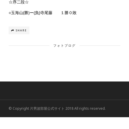
☆序二段☆
○玉海山(勝)ー(負)寺尾藤 １勝０敗
SHARE
フォトブログ
© Copyright 片男波部屋公式サイト 2018 All rights reserved.