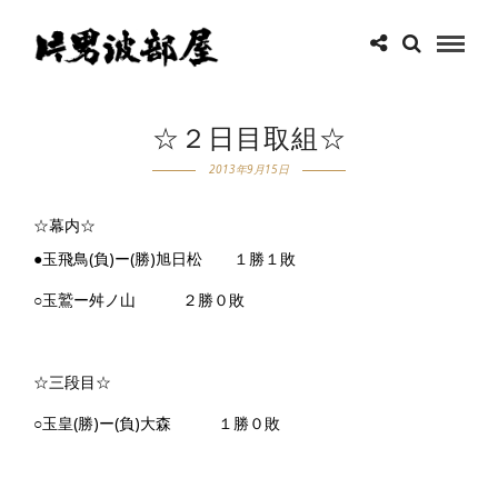
☆２日目取組☆
2013年9月15日
☆幕内☆
●玉飛鳥(負)ー(勝)旭日松 １勝１敗
○玉鷲ー舛ノ山 ２勝０敗
☆三段目☆
○玉皇(勝)ー(負)大森 １勝０敗