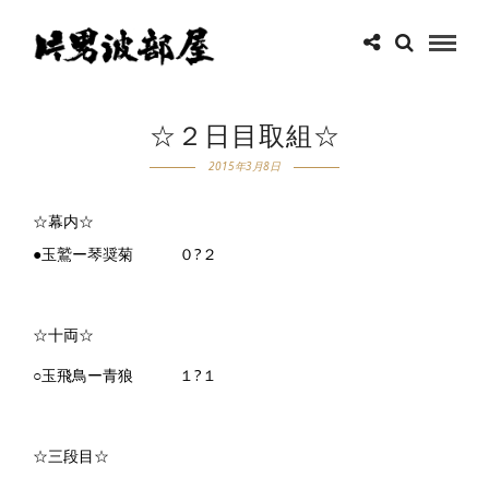
☆２日目取組☆
2015年3月8日
☆幕内☆
●玉鷲ー琴奨菊 ０?２
☆十両☆
○玉飛鳥ー青狼 １?１
☆三段目☆