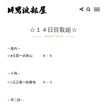
☆１４日目取組☆
2024年11月22日
～幕内～
☆●玉鷲ー武将山 ８－６
～十両～
☆○玉正鳳ー欧勝海 ９－５
～序二段～