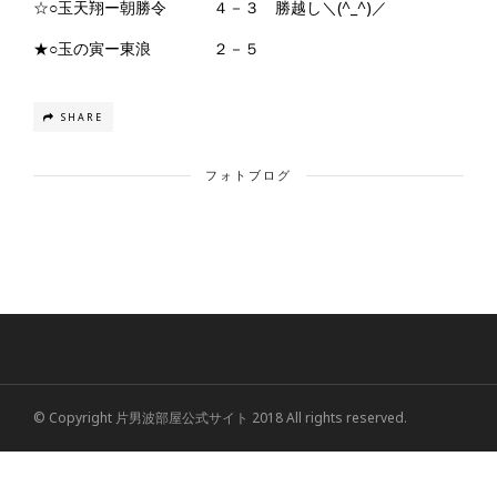
☆○玉天翔ー朝勝令 ４－３ 勝越し＼(^_^)／
★○玉の寅ー東浪 ２－５
SHARE
フォトブログ
© Copyright 片男波部屋公式サイト 2018 All rights reserved.