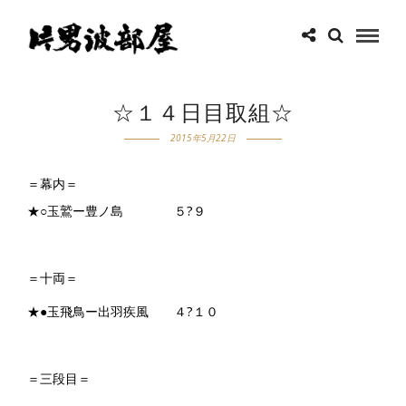
☆１４日目取組☆
2015年5月22日
＝幕内＝
★○玉鷲ー豊ノ島 ５?９
＝十両＝
★●玉飛鳥ー出羽疾風 ４?１０
＝三段目＝