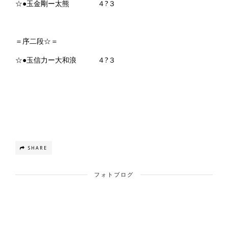
☆●玉金剛ー太熊 ４?３
＝序二段☆＝
☆●玉信力ー大和浪 ４?３
SHARE
フォトブログ