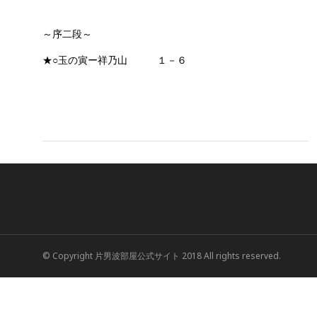
～序二段～
★○玉の寅ー祥乃山 １－６
© Copyright 片男波部屋公式サイト 2018 All rights reserved.