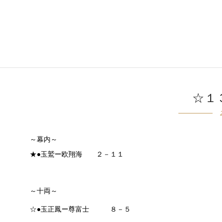
☆１
～幕内～
★●玉鷲ー欧翔海 ２－１１
～十両～
☆●玉正鳳ー尊富士 ８－５