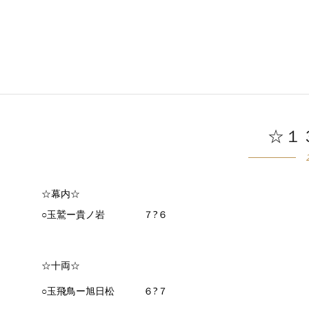
☆１
☆幕内☆
○玉鷲ー貴ノ岩 ７?６
☆十両☆
○玉飛鳥ー旭日松 ６?７