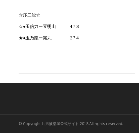
☆序二段☆
☆●玉信力ー琴明山 ４?３
★●玉乃龍ー霧丸 ３?４
© Copyright 片男波部屋公式サイト 2018 All rights reserved.