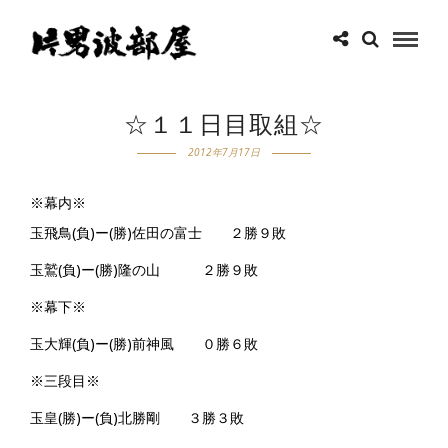
☆１１日目取組☆
2012年7月17日
※幕内※
玉飛鳥(負)ー(勝)佐田の富士 ２勝９敗
玉鷲(負)ー(勝)隆の山 ２勝９敗
※幕下※
玉大輝(負)ー(勝)前神風 ０勝６敗
※三段目※
玉皇(勝)ー(負)北勝剛 ３勝３敗