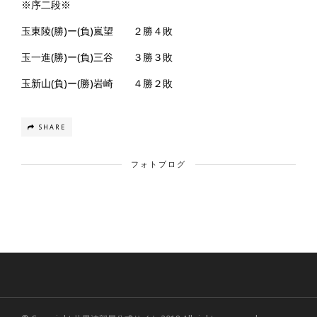
※序二段※
玉東陵(勝)ー(負)嵐望 ２勝４敗
玉一進(勝)ー(負)三谷 ３勝３敗
玉新山(負)ー(勝)岩崎 ４勝２敗
SHARE
フォトブログ