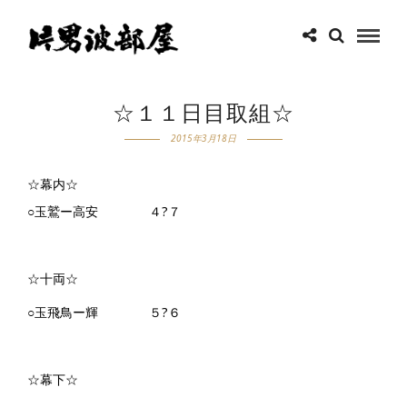
☆１１日目取組☆
2015年3月18日
☆幕内☆
○玉鷲ー高安 ４?７
☆十両☆
○玉飛鳥ー輝 ５?６
☆幕下☆