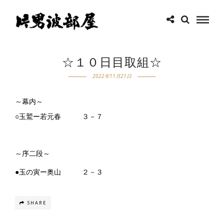
☆１０日目取組☆
2022年11月21日
～幕内～
○玉鷲ー若元春 ３－７
～序二段～
●玉の寅ー奥山 ２－３
SHARE