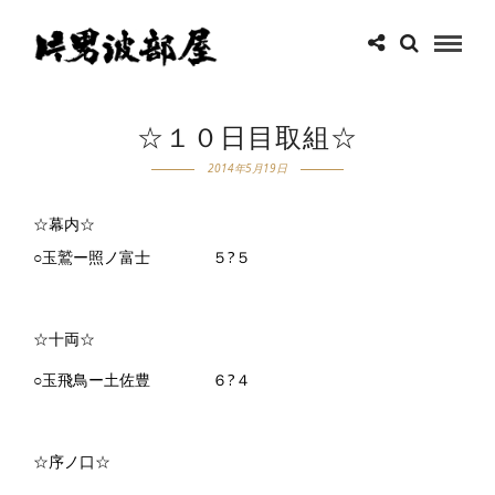
☆１０日目取組☆
2014年5月19日
☆幕内☆
○玉鷲ー照ノ富士 ５?５
☆十両☆
○玉飛鳥ー土佐豊 ６?４
☆序ノ口☆