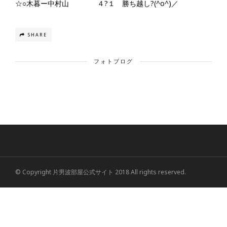
☆○木暮ー中村山 ４?１ 勝ち越し?(^o^)／
SHARE
フォトブログ
© Copyright 片男波部屋公式サイト 2018 All rights reserved.