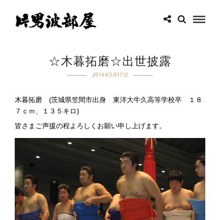
☆木暮拓磨☆出世披露
2014年3月17日
木暮拓磨 (茨城県笠間市出身 東洋大牛久高等学校卒 １８
７ｃｍ、１３５キロ)
皆さまご声援の程よろしくお願い申し上げます。