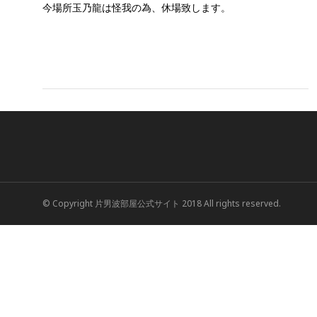
今場所玉乃龍は怪我の為、休場致します。
© Copyright 片男波部屋公式サイト 2018 All rights reserved.