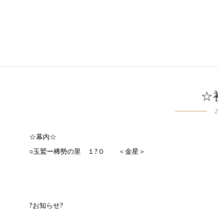
☆
☆幕内☆
○玉鷲ー稀勢の里 １?０ ＜金星＞
?お知らせ?