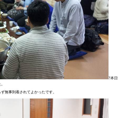
?本
た。
らず無事到着されてよかったです。